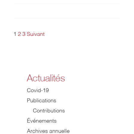
Pagination
1
2
3
Suivant
des
publications
Actualités
Covid-19
Publications
Contributions
Événements
Archives annuelle