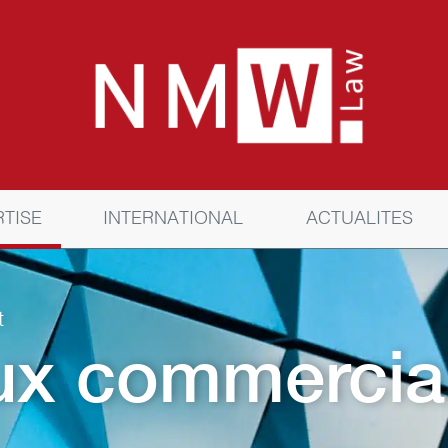
RTISE
INTERNATIONAL
ACTUALITES
t
ux commercia