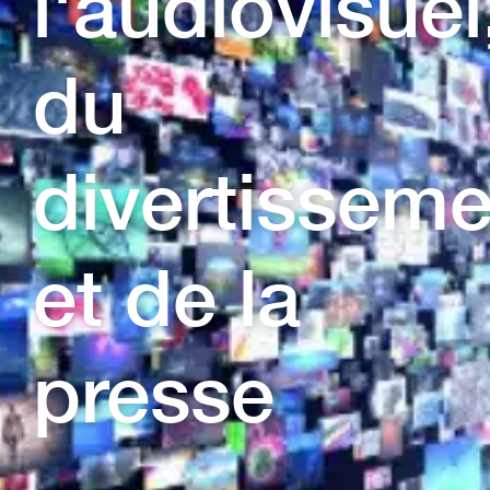
l'audiovisuel
du
divertisseme
et de la
presse