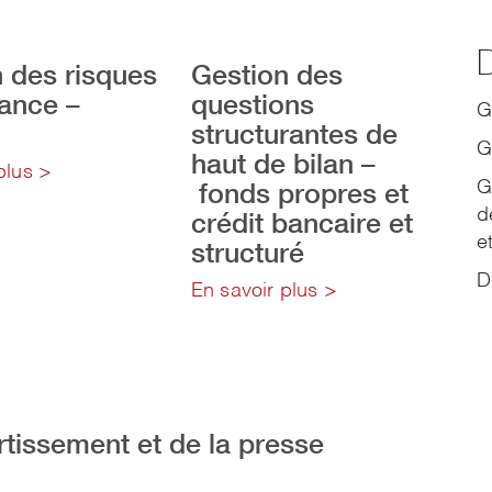
D
 des risques
Gestion des
ance –
questions
G
structurantes de
G
haut de bilan –
plus >
fonds propres et
G
d
crédit bancaire et
e
structuré
Dr
En savoir plus >
ertissement et de la presse