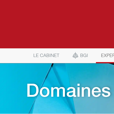
BGI
LE CABINET
EXPE
Domaines 