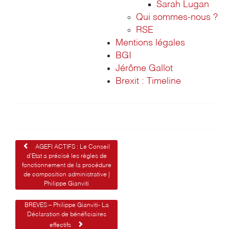
Sarah Lugan
Qui sommes-nous ?
RSE
Mentions légales
BGI
Jérôme Gallot
Brexit : Timeline
Navigation
AGEFI ACTIFS : Le Conseil
d’Etat a précisé les règles de
de
fonctionnement de la procédure
de composition administrative |
l’article
Philippe Gianviti
BREVES – Philippe Gianviti- La
Déclaration de bénéficiaires
effectifs