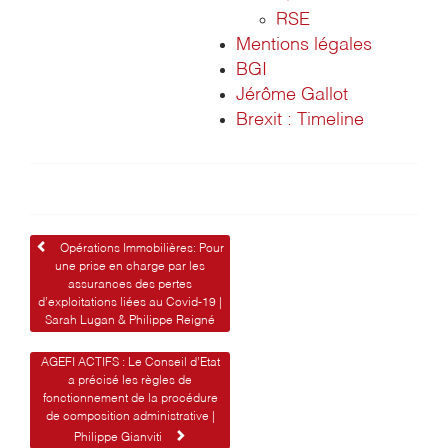
RSE
Mentions légales
BGI
Jérôme Gallot
Brexit : Timeline
Navigation
Opérations Immobilières: Pour
une prise en charge par les
de
assurances des pertes
d’exploitations liées au Covid-19 |
l’article
Sarah Lugan & Philippe Reigné
AGEFI ACTIFS : Le Conseil d’Etat
a précisé les règles de
fonctionnement de la procédure
de composition administrative |
Philippe Gianviti