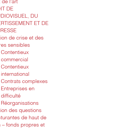
 de l’art
IT DE
UDIOVISUEL, DU
ERTISSEMENT ET DE
PRESSE
ion de crise et des
ires sensibles
Contentieux
commercial
Contentieux
international
Contrats complexes
Entreprises en
difficulté
Réorganisations
ion des questions
cturantes de haut de
n – fonds propres et