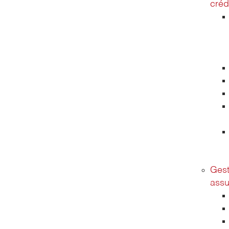
créd
Gest
assu