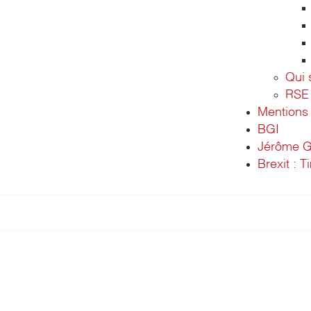
Qui
RSE
Mentions 
BGI
Jérôme G
Brexit : T