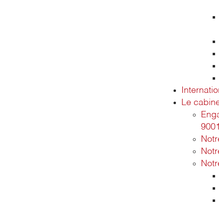
Internatio
Le cabine
Enga
900
Not
Notr
Notr