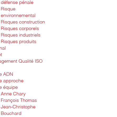
défense pénale
Risque
environnemental
Risques construction
Risques corporels
Risques industriels
Risques produits
nal
t
gement Qualité ISO
1
re ADN
e approche
e équipe
Anne Chary
François Thomas
Jean-Christophe
Bouchard