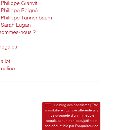
Philippe Gianviti
Philippe Reigné
Philippe Tannenbaum
Sarah Lugan
 sommes-nous ?
légales
allot
imeline
EFE – Le blog des fiscalistes | TVA
immobilière : La taxe afférente à la
nue-propriété d’un immeuble
acquis par un non-assujetti n’est
pas déductible par l’acquéreur de