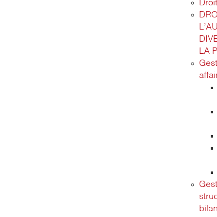
Droit
DRO
L’A
DIV
LA 
Gest
affa
Gest
stru
bila