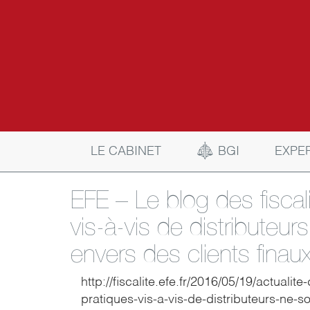
BGI
LE CABINET
EXPE
EFE – Le blog des fiscali
vis-à-vis de distributeu
envers des clients finau
http://fiscalite.efe.fr/2016/05/19/actualite
pratiques-vis-a-vis-de-distributeurs-ne-