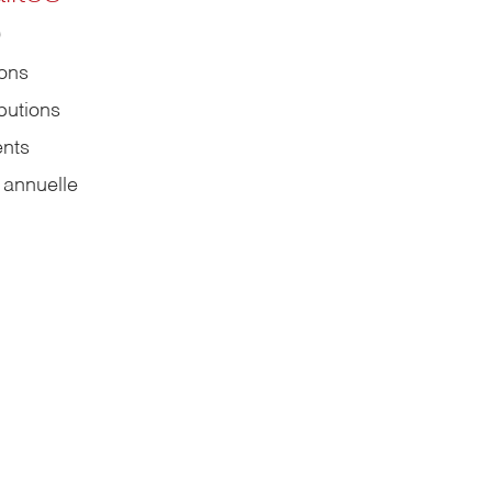
9
ions
butions
nts
 annuelle