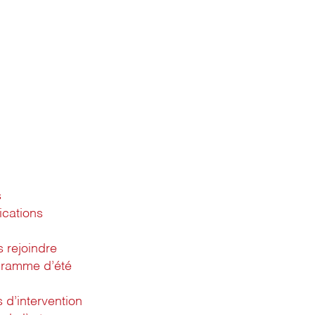
s
ications
 rejoindre
gramme d’été
d’intervention