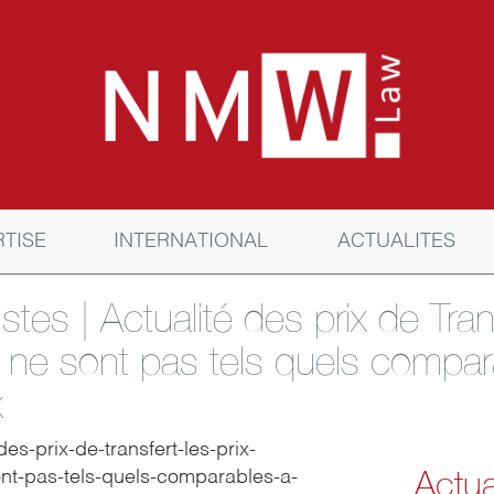
RTISE
INTERNATIONAL
ACTUALITES
stes | Actualité des prix de Trans
rs ne sont pas tels quels compa
x
-des-prix-de-transfert-les-prix-
Actua
sont-pas-tels-quels-comparables-a-