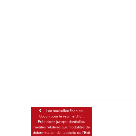
Navigation
Les nouvelles fiscales |
Option pour le régime SIIC :
de
Précisions jurisprudentielles
inédites relatives aux modalités de
l’article
détermination de l’assiette de l’Exit