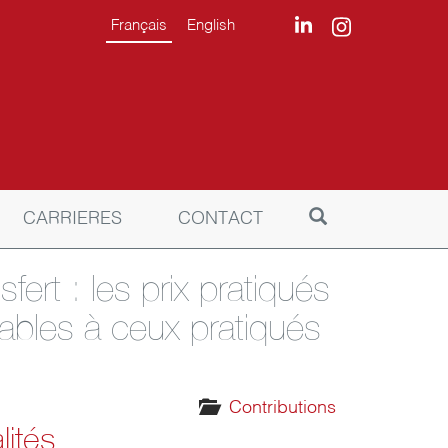
Français
English
CARRIERES
CONTACT
fert : les prix pratiqués
rables à ceux pratiqués
Contributions
lités