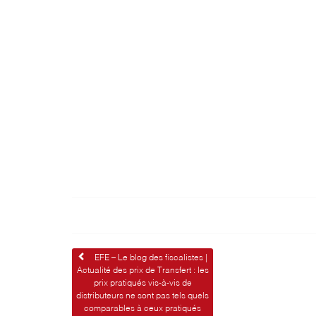
Navigation
EFE – Le blog des fiscalistes |
Actualité des prix de Transfert : les
de
prix pratiqués vis-à-vis de
distributeurs ne sont pas tels quels
l’article
comparables à ceux pratiqués