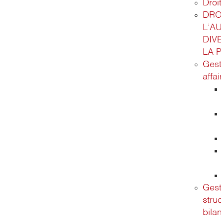
Droit
DRO
L’A
DIV
LA 
Gest
affa
Gest
stru
bila