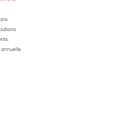
9
ions
butions
nts
 annuelle