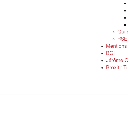
Qui
RSE
Mentions 
BGI
Jérôme G
Brexit : T