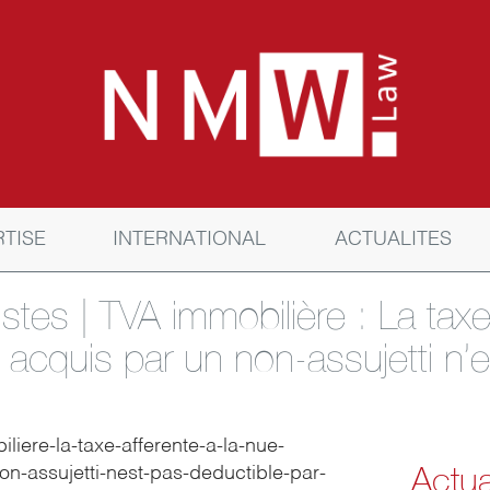
RTISE
INTERNATIONAL
ACTUALITES
stes | TVA immobilière : La taxe
 acquis par un non-assujetti n’e
biliere-la-taxe-afferente-a-la-nue-
Actua
n-assujetti-nest-pas-deductible-par-