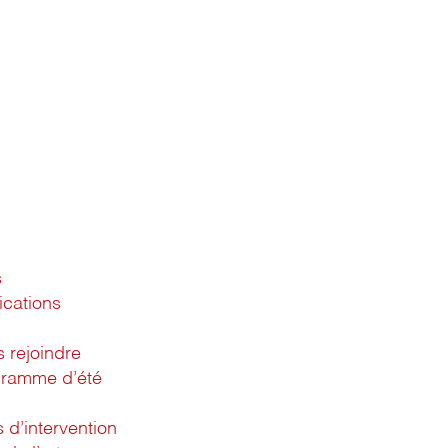
s
ications
 rejoindre
gramme d’été
d’intervention