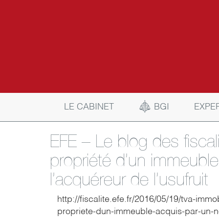
BGI
LE CABINET
EXPE
EFE – Le blog des fiscali
propriété d’un immeuble
l’acquéreur de l’usufruit
http://fiscalite.efe.fr/2016/05/19/tva-immo
propriete-dun-immeuble-acquis-par-un-no