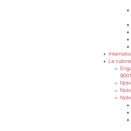
Internatio
Le cabine
Enga
900
Not
Notr
Notr