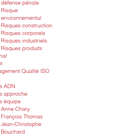
défense pénale
Risque
environnemental
Risques construction
Risques corporels
Risques industriels
Risques produits
nal
t
gement Qualité ISO
1
re ADN
e approche
e équipe
Anne Chary
François Thomas
Jean-Christophe
Bouchard