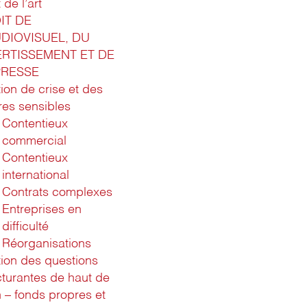
 de l’art
IT DE
UDIOVISUEL, DU
ERTISSEMENT ET DE
PRESSE
ion de crise et des
ires sensibles
Contentieux
commercial
Contentieux
international
Contrats complexes
Entreprises en
difficulté
Réorganisations
ion des questions
cturantes de haut de
n – fonds propres et