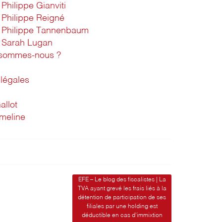
Philippe Gianviti
Philippe Reigné
Philippe Tannenbaum
Sarah Lugan
 sommes-nous ?
légales
allot
imeline
EFE – Le blog des fiscalistes | La
TVA ayant grevé les frais liés à la
détention de participation de ses
filiales par une holding est
déductible en cas d’immixtion