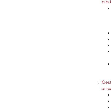
créd
Gest
assu