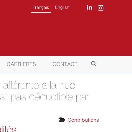
Français
English
CARRIERES
CONTACT
 afférente à la nue-
st pas déductible par
Contributions
lités