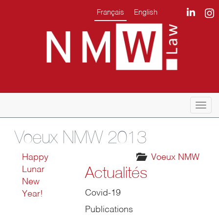
Français
English
Togg
navi
Voeux NMW 2013
Happy
Voeux NMW
Actualités
Lunar
New
Covid-19
Year!
Publications