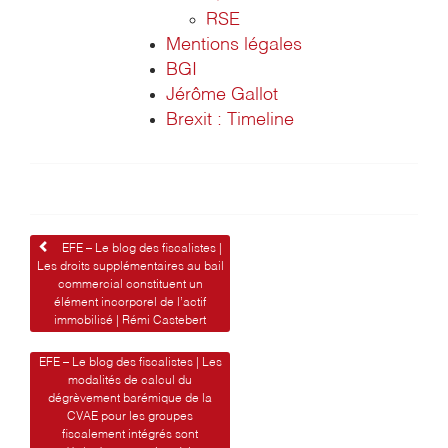
RSE
Mentions légales
BGI
Jérôme Gallot
Brexit : Timeline
Navigation
EFE – Le blog des fiscalistes |
Les droits supplémentaires au bail
de
commercial constituent un
élément incorporel de l’actif
l’article
immobilisé | Rémi Castebert
EFE – Le blog des fiscalistes | Les
modalités de calcul du
dégrèvement barémique de la
CVAE pour les groupes
fiscalement intégrés sont