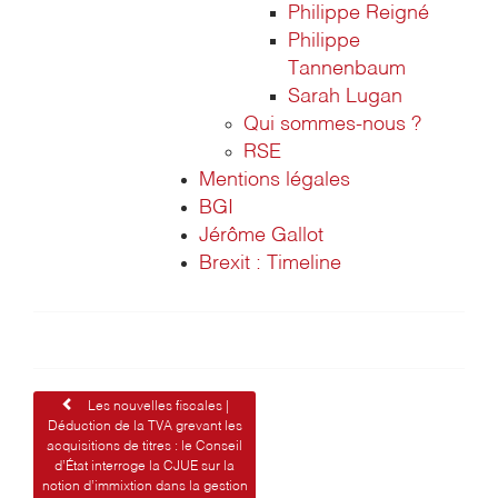
Philippe Reigné
Philippe
Tannenbaum
Sarah Lugan
Qui sommes-nous ?
RSE
Mentions légales
BGI
Jérôme Gallot
Brexit : Timeline
Navigation
Les nouvelles fiscales |
Déduction de la TVA grevant les
de
acquisitions de titres : le Conseil
d’État interroge la CJUE sur la
l’article
notion d’immixtion dans la gestion