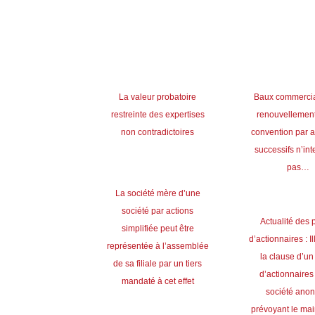
La valeur probatoire
Baux commercia
restreinte des expertises
renouvellement
non contradictoires
convention par 
successifs n’in
pas
…
La société mère d’une
société par actions
Actualité des 
simplifiée peut être
d’actionnaires : Il
représentée à l’assemblée
la clause d’un
de sa filiale par un tiers
d’actionnaires
mandaté à cet effet
société ano
prévoyant le mai