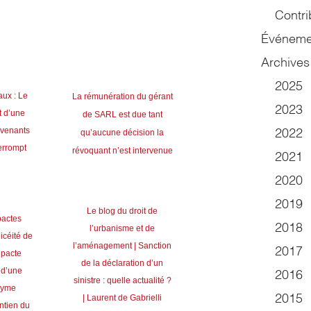
Contri
Événeme
Archives
2025
ux : Le
La rémunération du gérant
2023
 d’une
de SARL est due tant
avenants
qu’aucune décision la
2022
terrompt
révoquant n’est intervenue
2021
2020
2019
Le blog du droit de
pactes
2018
l’urbanisme et de
licéité de
l’aménagement | Sanction
2017
 pacte
de la déclaration d’un
 d’une
2016
sinistre : quelle actualité ?
nyme
| Laurent de Gabrielli
2015
ntien du