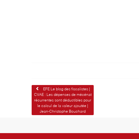
Navigation
EFE Le blog des fiscalistes |
CVAE : Les dépenses de mécénat
de
récurrentes sont déductibles pour
le calcul de la valeur ajoutée |
l’article
Jean-Christophe Bouchard