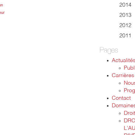
2014
un
eur
2013
2012
2011
Pages
Actualité
Publ
Carrières
Nous
Pro
Contact
Domaines 
Droit
DRO
L’A