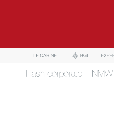
BGI
LE CABINET
EXPE
Flash corporate – NMW