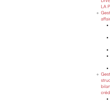
DIV
LA 
Gest
affa
Gest
stru
bila
créd