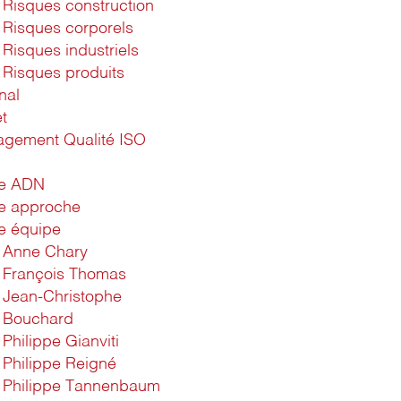
Risques construction
Risques corporels
Risques industriels
Risques produits
nal
t
gement Qualité ISO
1
re ADN
e approche
e équipe
Anne Chary
François Thomas
Jean-Christophe
Bouchard
Philippe Gianviti
Philippe Reigné
Philippe Tannenbaum