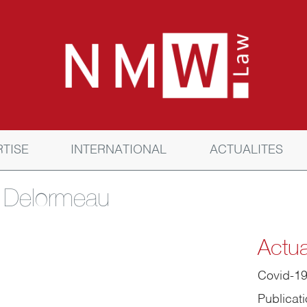
RTISE
INTERNATIONAL
ACTUALITES
 Delormeau
Actua
Covid-1
Publicat