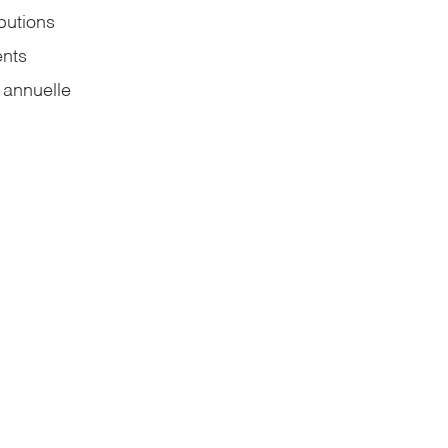
butions
nts
 annuelle