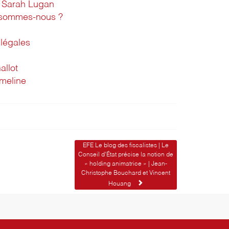
Sarah Lugan
 sommes-nous ?
légales
allot
imeline
EFE Le blog des fiscalistes | Le
Conseil d’État précise la notion de
« holding animatrice » | Jean-
Christophe Bouchard et Vincent
Houang