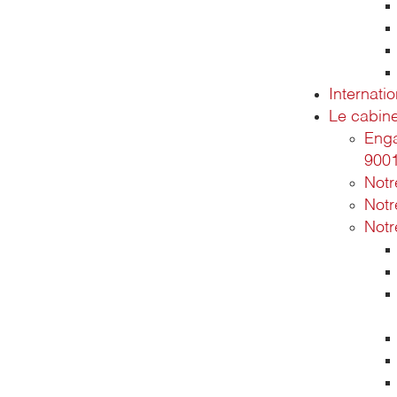
Internatio
Le cabine
Enga
900
Not
Notr
Notr