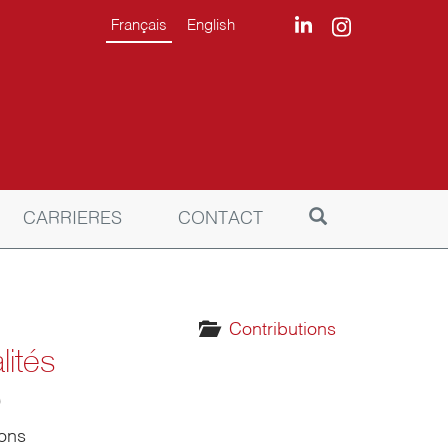
Français
English
CARRIERES
CONTACT
Contributions
lités
9
ions