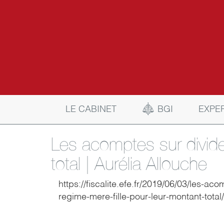
BGI
LE CABINET
EXPE
Les acomptes sur divide
total | Aurélia Allouche
https://fiscalite.efe.fr/2019/06/03/les-a
regime-mere-fille-pour-leur-montant-total/