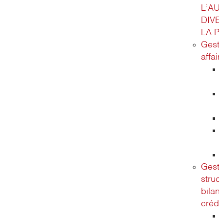
L’A
DIV
LA 
Gest
affa
Gest
stru
bila
créd