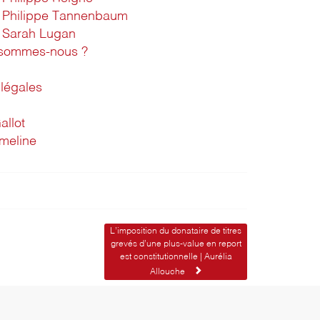
Philippe Tannenbaum
Sarah Lugan
 sommes-nous ?
légales
allot
imeline
L’imposition du donataire de titres
grevés d’une plus-value en report
est constitutionnelle | Aurélia
Allouche