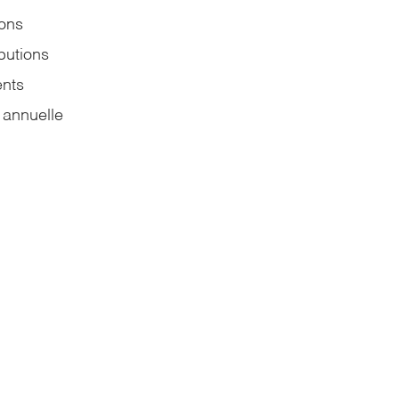
ions
butions
nts
 annuelle