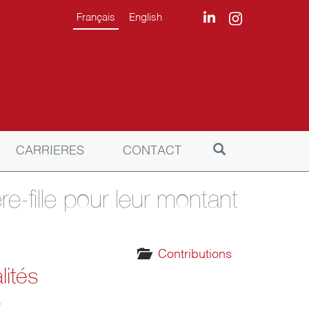
Français
English
CARRIERES
CONTACT
-fille pour leur montant
Contributions
lités
9