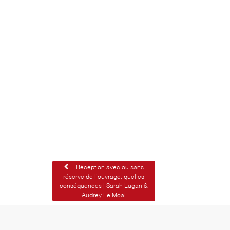
Navigation
Réception avec ou sans
réserve de l’ouvrage: quelles
de
conséquences | Sarah Lugan &
Audrey Le Moal
l’article