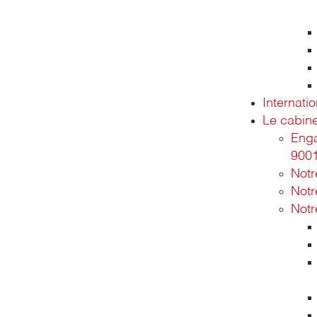
Internatio
Le cabine
Enga
900
Not
Notr
Notr