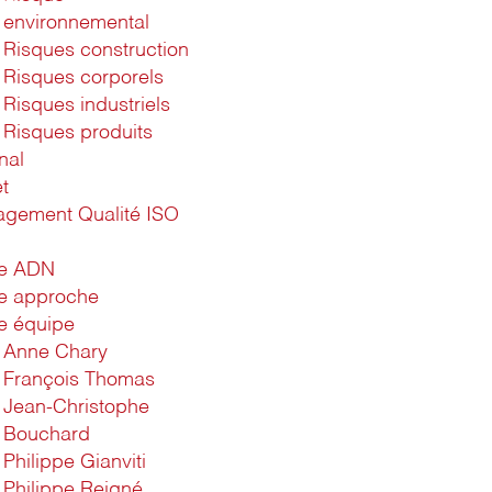
environnemental
Risques construction
Risques corporels
Risques industriels
Risques produits
nal
t
gement Qualité ISO
1
re ADN
e approche
e équipe
Anne Chary
François Thomas
Jean-Christophe
Bouchard
Philippe Gianviti
Philippe Reigné