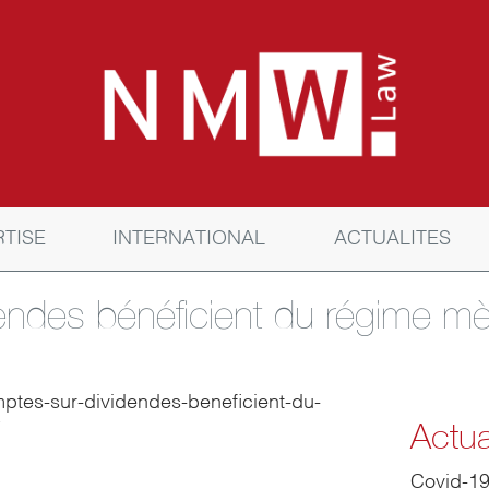
RTISE
INTERNATIONAL
ACTUALITES
ndes bénéficient du régime mère
comptes-sur-dividendes-beneficient-du-
Actua
Covid-1