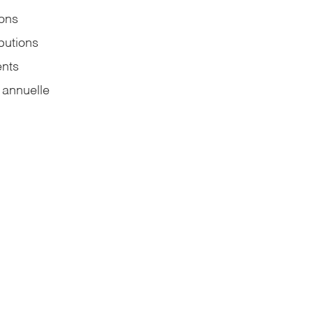
ions
butions
nts
 annuelle