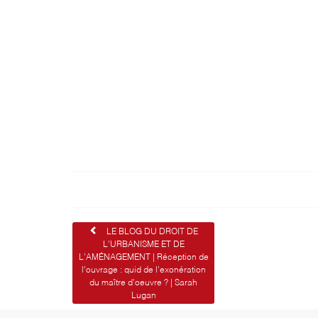
Navigation
LE BLOG DU DROIT DE
L’URBANISME ET DE
de
L’AMÉNAGEMENT | Réception de
l’ouvrage : quid de l’exonération
l’article
du maître d’oeuvre ? | Sarah
Lugan