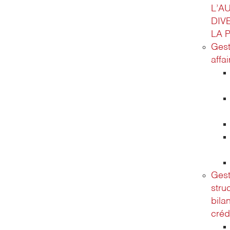
L’A
DIV
LA 
Gest
affa
Gest
stru
bila
créd