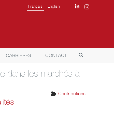
Français
English
CARRIERES
CONTACT
uble dans les marchés à
Contributions
lités
9