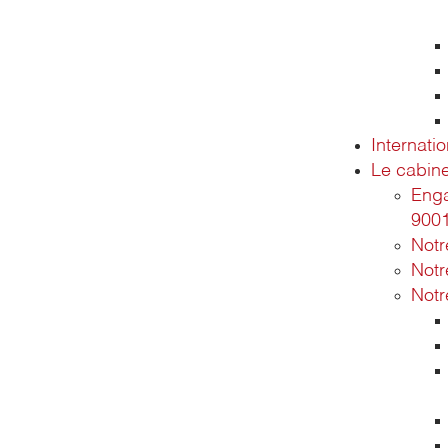
Internatio
Le cabine
Enga
900
Not
Notr
Notr