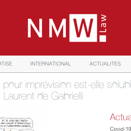
RTISE
INTERNATIONAL
ACTUALITES
n pour imprévision est-elle sol
t Laurent de Gabrielli
Actua
Covid-1