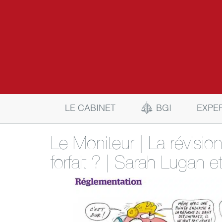
BGI
LE CABINET
EXPE
Le Moniteur | La révisio
forfait ? | Sarah Lugan e