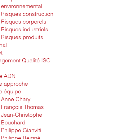
environnemental
Risques construction
Risques corporels
Risques industriels
Risques produits
nal
t
gement Qualité ISO
1
re ADN
e approche
e équipe
Anne Chary
François Thomas
Jean-Christophe
Bouchard
Philippe Gianviti
Philippe Reigné