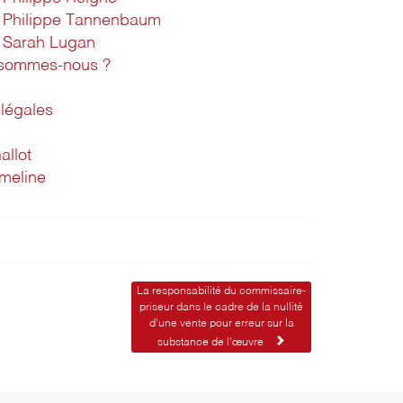
Philippe Tannenbaum
Sarah Lugan
 sommes-nous ?
légales
allot
imeline
La responsabilité du commissaire-
priseur dans le cadre de la nullité
d’une vente pour erreur sur la
substance de l’œuvre