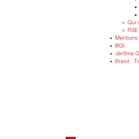
Qui
RSE
Mentions 
BGI
Jérôme G
Brexit : T