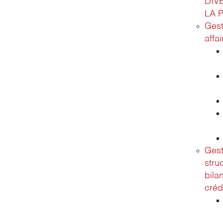
DIV
LA 
Gest
affa
Gest
stru
bila
créd