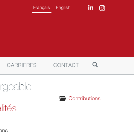
Français
English
CARRIERES
CONTACT
rgeable
Contributions
lités
9
ions