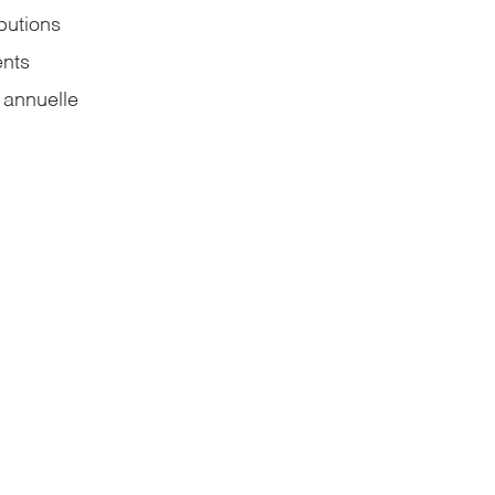
butions
nts
 annuelle