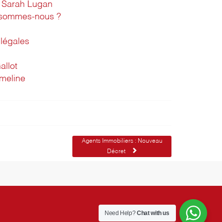
Sarah Lugan
 sommes-nous ?
légales
allot
imeline
Agents Immobiliers : Nouveau
Décret
Need Help?
Chat with us