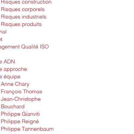
Risques construction
Risques corporels
Risques industriels
Risques produits
nal
t
gement Qualité ISO
1
re ADN
e approche
e équipe
Anne Chary
François Thomas
Jean-Christophe
Bouchard
Philippe Gianviti
Philippe Reigné
Philippe Tannenbaum