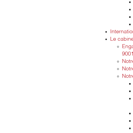
Internatio
Le cabine
Enga
900
Not
Notr
Notr