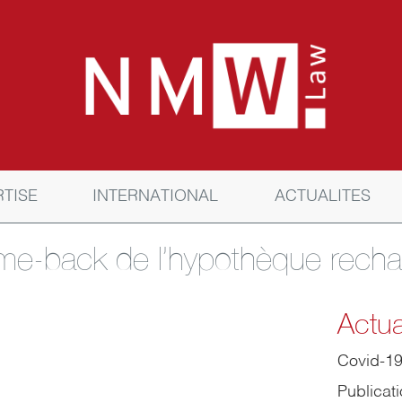
RTISE
INTERNATIONAL
ACTUALITES
me-back de l’hypothèque recha
Actua
Covid-1
Publicat