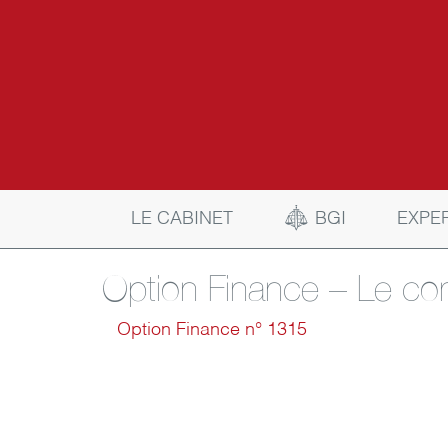
BGI
LE CABINET
EXPE
Option Finance – Le co
Option Finance n° 1315