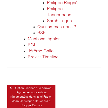
Philippe Reigné
Philippe
Tannenbaum
Sarah Lugan
Qui sommes-nous ?
RSE
Mentions légales
BGI
Jérôme Gallot
Brexit : Timeline
Navigation
Option Finance : Le nouveau
régime des conventions
de
réglementées dans la loi Pacte |
Jean-Christophe Bouchard &
l’article
Philippe Gianviti