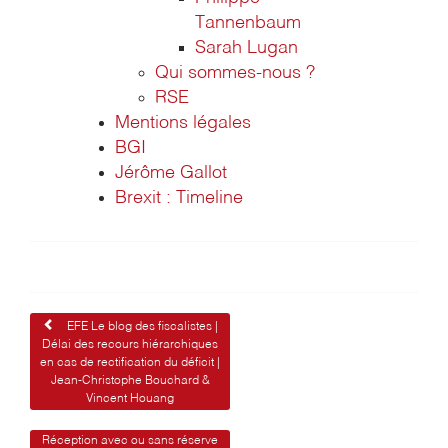
Tannenbaum
Sarah Lugan
Qui sommes-nous ?
RSE
Mentions légales
BGI
Jérôme Gallot
Brexit : Timeline
Navigation
EFE Le blog des fiscalistes |
Délai des recours hiérarchiques
de
en cas de rectification du déficit |
Jean-Christophe Bouchard &
l’article
Vincent Houang
Réception avec ou sans réserve