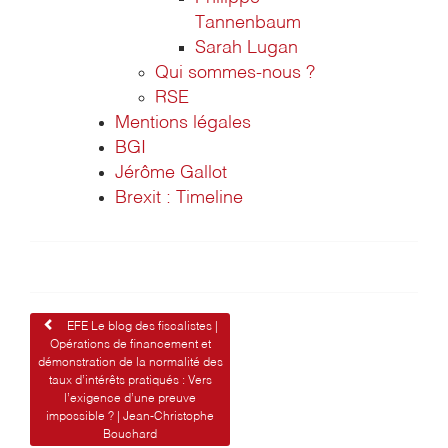
Tannenbaum
Sarah Lugan
Qui sommes-nous ?
RSE
Mentions légales
BGI
Jérôme Gallot
Brexit : Timeline
Navigation
EFE Le blog des fiscalistes |
Opérations de financement et
de
démonstration de la normalité des
taux d’intérêts pratiqués : Vers
l’article
l’exigence d’une preuve
impossible ? | Jean-Christophe
Bouchard