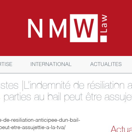
RTISE
INTERNATIONAL
ACTUALITES
stes |L’indemnité de résiliation a
arties au bail peut être assujet
te-de-resiliation-anticipee-dun-bail-
Actua
ut-etre-assujettie-a-la-tva/