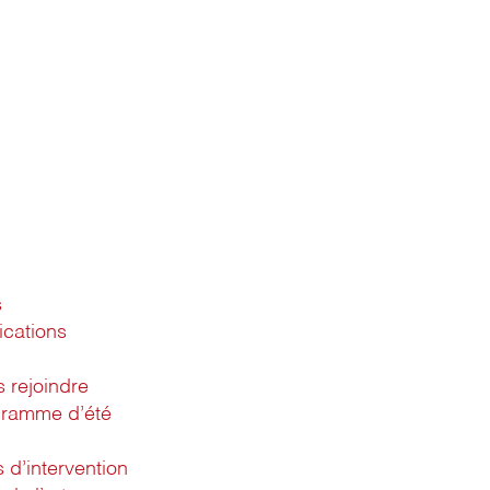
s
ications
 rejoindre
gramme d’été
d’intervention