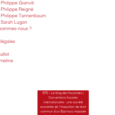
Philippe Gianviti
Philippe Reigné
Philippe Tannenbaum
Sarah Lugan
 sommes-nous ?
légales
allot
imeline
EFE – Le blog des fiscalistes |
Conventions fiscales
internationales : une société
exonérée de l’imposition de droit
commun d’un État mais imposée