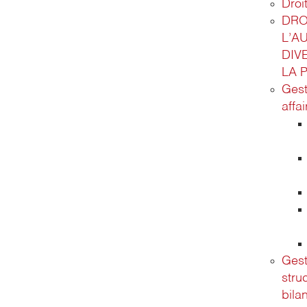
Droit
DRO
L’A
DIV
LA 
Gest
affa
Gest
stru
bila