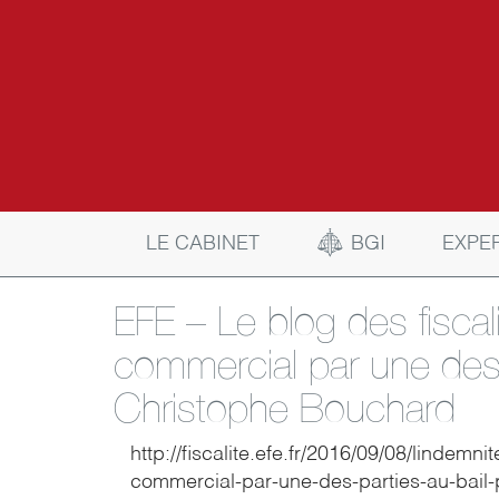
BGI
LE CABINET
EXPE
EFE – Le blog des fiscali
commercial par une des p
Christophe Bouchard
http://fiscalite.efe.fr/2016/09/08/lindemni
commercial-par-une-des-parties-au-bail-pe