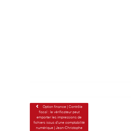
Navigation
Option finance | Contrôle
fiscal : le vérificateur peut
de
emporter les impressions de
fichiers issus d’une comptabilité
l’article
numérique | Jean-Christophe