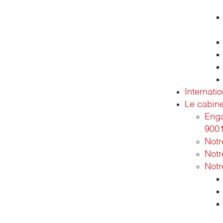
Internatio
Le cabine
Enga
900
Not
Notr
Notr