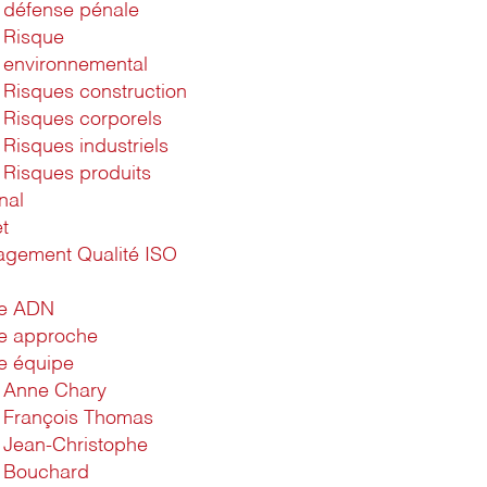
défense pénale
Risque
environnemental
Risques construction
Risques corporels
Risques industriels
Risques produits
nal
t
gement Qualité ISO
1
re ADN
e approche
e équipe
Anne Chary
François Thomas
Jean-Christophe
Bouchard