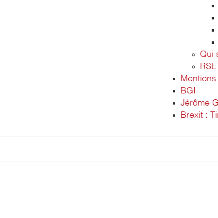
Qui
RSE
Mentions 
BGI
Jérôme G
Brexit : T