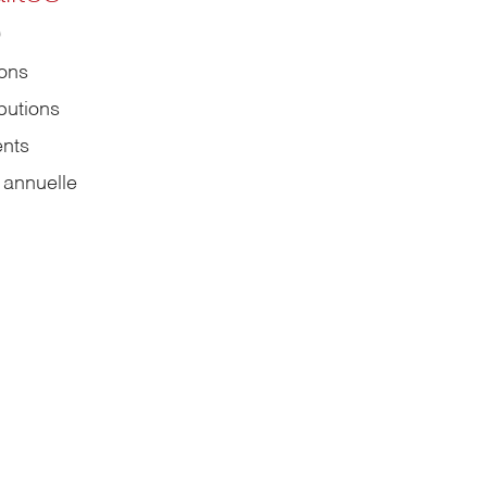
9
ions
butions
nts
 annuelle