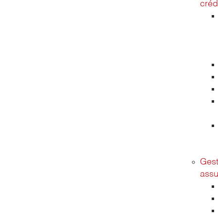
créd
Gest
assu