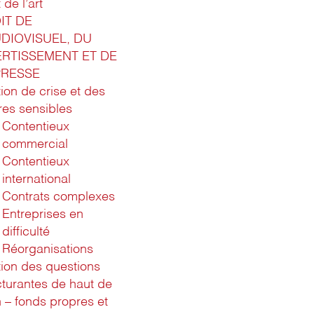
 de l’art
IT DE
UDIOVISUEL, DU
ERTISSEMENT ET DE
PRESSE
ion de crise et des
ires sensibles
Contentieux
commercial
Contentieux
international
Contrats complexes
Entreprises en
difficulté
Réorganisations
ion des questions
cturantes de haut de
n – fonds propres et