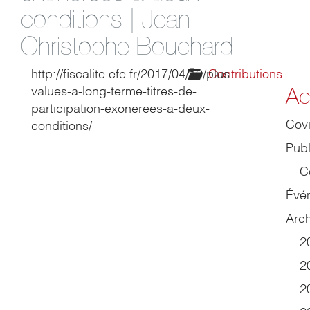
conditions | Jean-
Christophe Bouchard
http://fiscalite.efe.fr/2017/04/10/plus-
Contributions
Ac
values-a-long-terme-titres-de-
participation-exonerees-a-deux-
Cov
conditions/
Publ
C
Évé
Arch
2
2
2