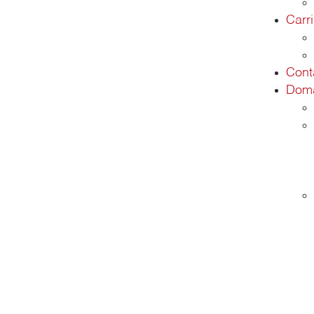
Carr
Cont
Doma