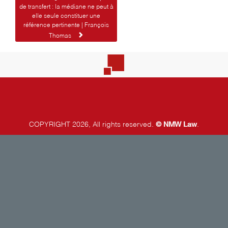
de transfert : la médiane ne peut à
elle seule constituer une
référence pertinente | François
Thomas
©
NMW Law
COPYRIGHT 2026, All rights reserved.
.