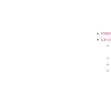
Inter
Le c