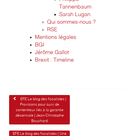
Tannenbaum
Sarah Lugan
Qui sommes-nous ?
RSE
Mentions légales
BGI
Jérôme Gallot
Brexit : Timeline
Navigation
EFE Le blog des fiscalistes |
Provisions pour suivi de
de
contentieux liés à la garantie
décennale | Jean-Christophe
l’article
Bouchard
EFE Le blog des fiscalistes | Une