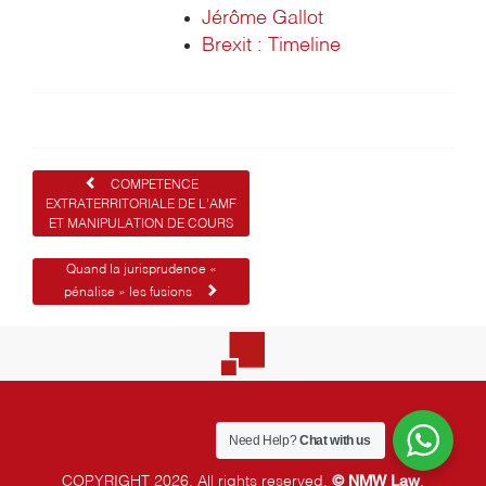
Jérôme Gallot
Brexit : Timeline
Navigation
COMPETENCE
EXTRATERRITORIALE DE L’AMF
de
ET MANIPULATION DE COURS
l’article
Quand la jurisprudence «
pénalise » les fusions
Need Help?
Chat with us
©
NMW Law
COPYRIGHT 2026, All rights reserved.
.