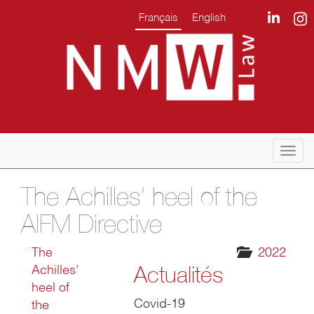
Français
English
Togg
navi
The Achilles’ heel of the
AIFM Directive
The
2022
Actualités
Achilles’
heel of
Covid-19
the