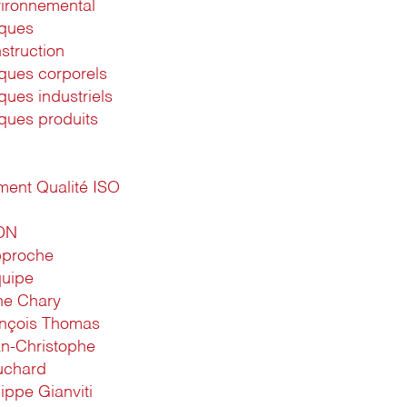
ironnemental
sques
struction
ques corporels
ques industriels
ques produits
ent Qualité ISO
DN
pproche
quipe
ne Chary
nçois Thomas
n-Christophe
uchard
lippe Gianviti