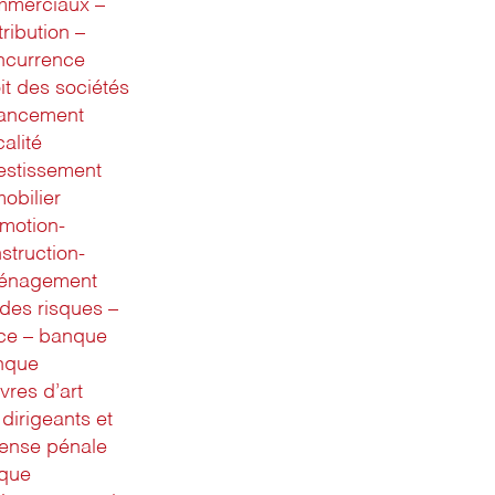
mmerciaux –
tribution –
ncurrence
it des sociétés
nancement
calité
estissement
obilier
motion-
struction-
énagement
des risques –
ce – banque
nque
res d’art
dirigeants et
ense pénale
sque