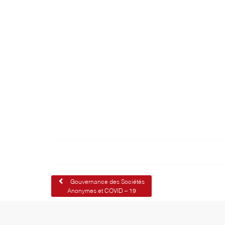
Navigation
Gouvernance des Sociétés
Anonymes et COVID – 19
de
l’article