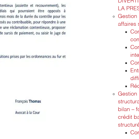
DIVERT
LA PRE
Gestion 
affaires
Con
co
Con
int
Con
Ent
diff
Réo
Gestion
structur
bilan – 
crédit b
structur
Con