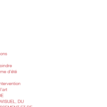
ions
oindre
me d’été
ntervention
l’art
DE
OVISUEL, DU