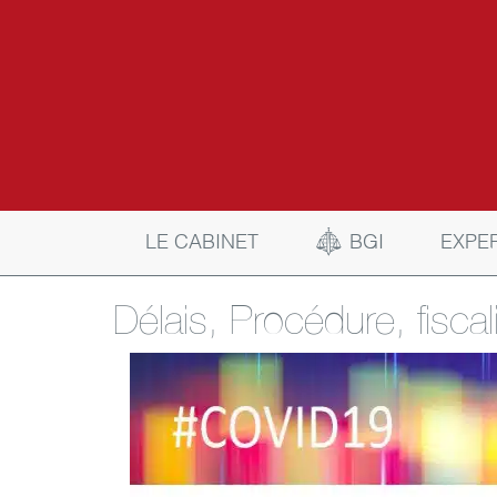
BGI
LE CABINET
EXPE
Délais, Procédure, fisca