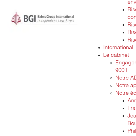
env
Ri
con
Ris
Ris
Ris
International
Le cabinet
Engagem
9001
Notre A
Notre a
Notre é
An
Fra
Jea
Bo
Phi