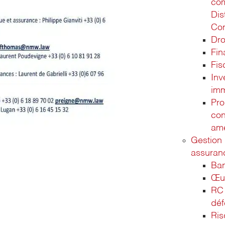
co
Dis
Co
Dro
Fi
Fis
Inv
imm
Pro
con
am
Gestion 
assuran
Ba
Œuv
RC 
déf
Ri