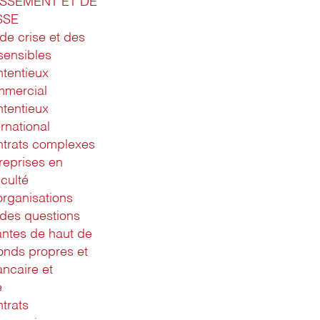
ISSEMENT ET DE
SSE
de crise et des
 sensibles
tentieux
mmercial
tentieux
ernational
trats complexes
reprises en
iculté
rganisations
 des questions
antes de haut de
fonds propres et
ancaire et
é
trats