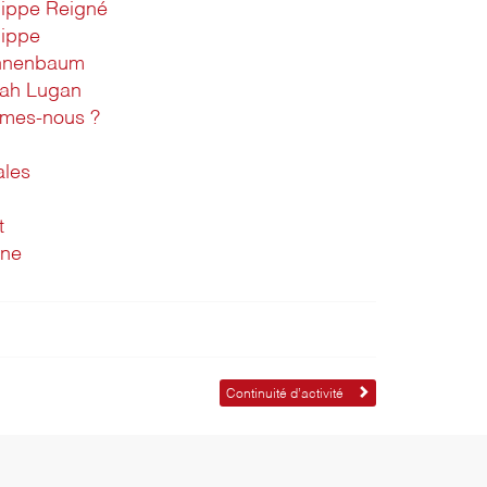
lippe Reigné
lippe
nnenbaum
rah Lugan
mes-nous ?
ales
t
ine
Continuité d’activité