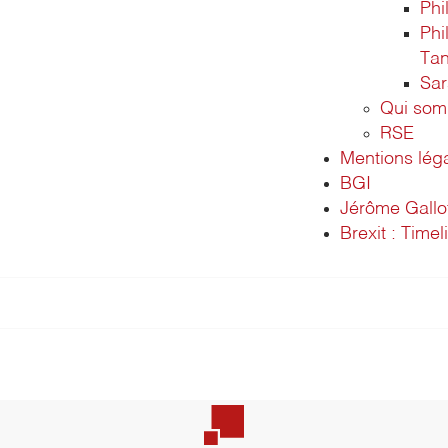
Phi
Phi
Ta
Sa
Qui som
RSE
Mentions lég
BGI
Jérôme Gallo
Brexit : Timel