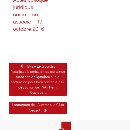
Actes colloque
juridique
commerce
associe – 19
octobre 2016
Navigation
EFE – Le blog des
fiscalistes|L’omission de certaines
de
mentions obligatoires sur la
facture ne peut faire obstacle à la
l’article
déduction de TVA | Rémi
Castebert
Lancement de l’Automobile Club
Arthur !