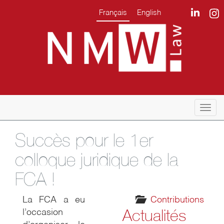
Français
English
Togg
navi
Succès pour le 1er
colloque juridique de la
FCA !
La FCA a eu
Contributions
Actualités
l’occasion