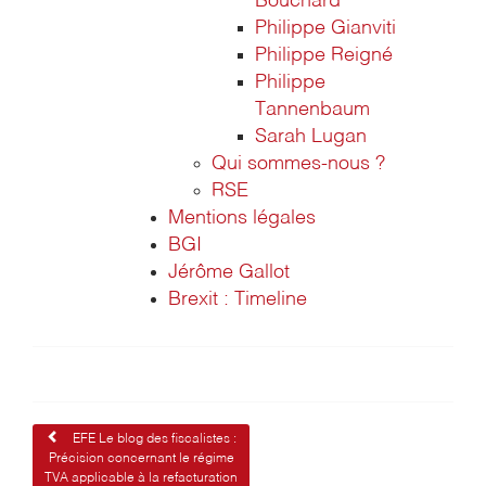
Bouchard
Philippe Gianviti
Philippe Reigné
Philippe
Tannenbaum
Sarah Lugan
Qui sommes-nous ?
RSE
Mentions légales
BGI
Jérôme Gallot
Brexit : Timeline
Navigation
EFE Le blog des fiscalistes :
Précision concernant le régime
de
TVA applicable à la refacturation