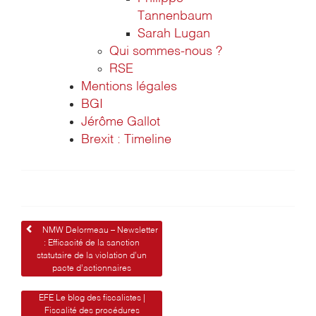
Tannenbaum
Sarah Lugan
Qui sommes-nous ?
RSE
Mentions légales
BGI
Jérôme Gallot
Brexit : Timeline
Navigation
NMW Delormeau – Newsletter
: Efficacité de la sanction
de
statutaire de la violation d’un
pacte d’actionnaires
l’article
EFE Le blog des fiscalistes |
Fiscalité des procédures