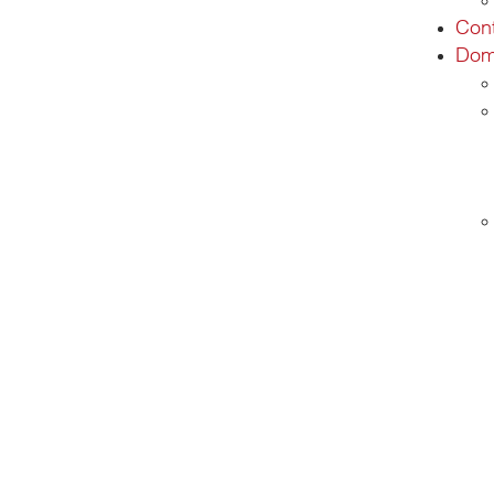
Con
Doma