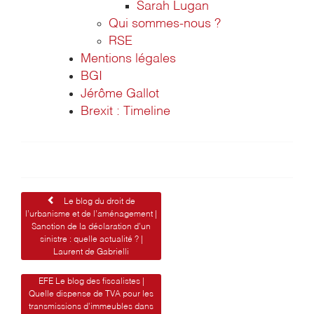
Sarah Lugan
Qui sommes-nous ?
RSE
Mentions légales
BGI
Jérôme Gallot
Brexit : Timeline
Navigation
Le blog du droit de
l’urbanisme et de l’aménagement |
de
Sanction de la déclaration d’un
sinistre : quelle actualité ? |
l’article
Laurent de Gabrielli
EFE Le blog des fiscalistes |
Quelle dispense de TVA pour les
transmissions d’immeubles dans