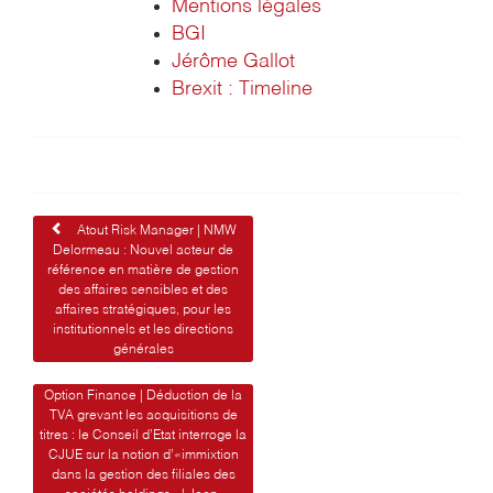
Mentions légales
BGI
Jérôme Gallot
Brexit : Timeline
Navigation
Atout Risk Manager | NMW
Delormeau : Nouvel acteur de
de
référence en matière de gestion
des affaires sensibles et des
l’article
affaires stratégiques, pour les
institutionnels et les directions
générales
Option Finance | Déduction de la
TVA grevant les acquisitions de
titres : le Conseil d’Etat interroge la
CJUE sur la notion d’«immixtion
dans la gestion des filiales des